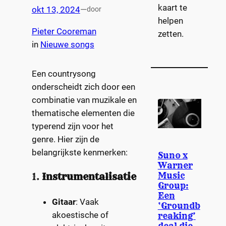
kaart te
okt 13, 2024
—
door
helpen
Pieter Cooreman
zetten.
in
Nieuwe songs
Een countrysong
onderscheidt zich door een
combinatie van muzikale en
thematische elementen die
typerend zijn voor het
genre. Hier zijn de
belangrijkste kenmerken:
Suno x
Warner
Music
1.
Instrumentalisatie
Group:
Een
Gitaar
: Vaak
‘Groundb
akoestische of
reaking’
deal die