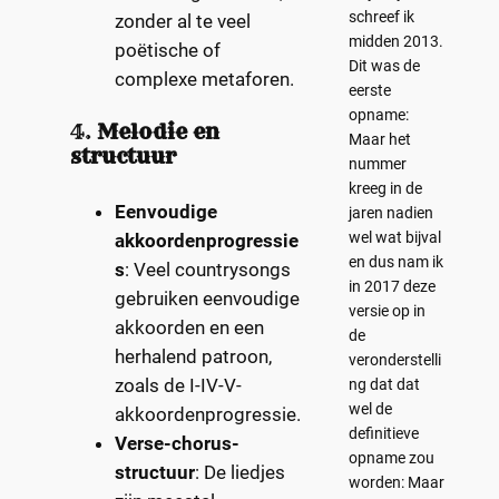
schreef ik
zonder al te veel
midden 2013.
poëtische of
Dit was de
complexe metaforen.
eerste
opname:
4.
Melodie en
Maar het
structuur
nummer
kreeg in de
Eenvoudige
jaren nadien
wel wat bijval
akkoordenprogressie
en dus nam ik
s
: Veel countrysongs
in 2017 deze
gebruiken eenvoudige
versie op in
akkoorden en een
de
herhalend patroon,
veronderstelli
zoals de I-IV-V-
ng dat dat
wel de
akkoordenprogressie.
definitieve
Verse-chorus-
opname zou
structuur
: De liedjes
worden: Maar