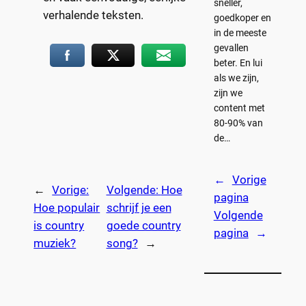
sneller,
verhalende teksten.
goedkoper en
in de meeste
gevallen
beter. En lui
als we zijn,
zijn we
content met
80-90% van
de…
←
Vorige
←
Vorige:
Volgende:
Hoe
pagina
Hoe populair
schrijf je een
Volgende
is country
goede country
pagina
→
muziek?
song?
→