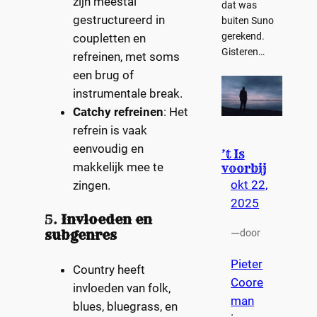
zijn meestal
dat was
gestructureerd in
buiten Suno
gerekend.
coupletten en
Gisteren…
refreinen, met soms
een brug of
instrumentale break.
Catchy refreinen
: Het
refrein is vaak
eenvoudig en
’t Is
makkelijk mee te
voorbij
okt 22,
zingen.
2025
5.
Invloeden en
—
subgenres
door
Pieter
Country heeft
Coore
invloeden van folk,
man
blues, bluegrass, en