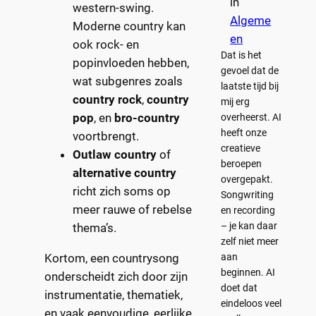
in
western-swing.
Algeme
Moderne country kan
en
ook rock- en
Dat is het
popinvloeden hebben,
gevoel dat de
wat subgenres zoals
laatste tijd bij
country rock
,
country
mij erg
pop
, en
bro-country
overheerst. AI
heeft onze
voortbrengt.
creatieve
Outlaw country
of
beroepen
alternative country
overgepakt.
richt zich soms op
Songwriting
meer rauwe of rebelse
en recording
– je kan daar
thema’s.
zelf niet meer
aan
Kortom, een countrysong
beginnen. AI
onderscheidt zich door zijn
doet dat
instrumentatie, thematiek,
eindeloos veel
en vaak eenvoudige, eerlijke