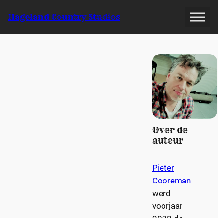
Spring
Hageland Country Studios
naar
de
inhoud
Over de
auteur
Pieter
Cooreman
werd
voorjaar