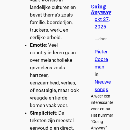
Going
landelijke culturen en
Anyway
bevat thema’s zoals
okt 27,
familie, boerderijen,
2025
truckers, werk, en
eerlijke arbeid.
—
door
Emotie
: Veel
Pieter
countryliederen gaan
Coore
over melancholieke
man
gevoelens zoals
in
hartzeer,
Nieuwe
eenzaamheid, verlies,
songs
of nostalgie, maar ook
Alweer een
vreugde en liefde
interessante
komen vaak voor.
voor-en-na.
Simpliciteit
: De
Het nummer
teksten zijn meestal
“Going
eenvoudig en direct,
Anyway”