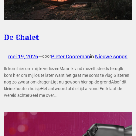
De Chalet
mei 19, 2026
—
Pieter Cooreman
in
Nieuwe songs
door
Ik kom hier om mij te verliezenMaar ik vind mezelf steeds terugIk
kom hier om mij los te latenWant het gaat me soms te vlug Gisteren
nog zo zwaar om dragenLigt nu gewoon hier op de grondAlsof dit
kleine houten huisjeHet antwoord al die tijd al vond En ik laat de
wereld achterGeef me over…