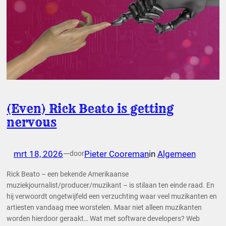
(Even) Rick Beato is getting
nervous
mrt 18, 2026
—
Pieter Cooreman
in
Algemeen
door
Rick Beato – een bekende Amerikaanse
muziekjournalist/producer/muzikant – is stilaan ten einde raad. En
hij verwoordt ongetwijfeld een verzuchting waar veel muzikanten en
artiesten vandaag mee worstelen. Maar niet alleen muzikanten
worden hierdoor geraakt… Wat met software developers? Web