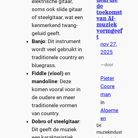
elektrische gitaar,
de
soms ook slide gitaar
toekomst
of steelgitaar, wat een
van AI-
muziek
kenmerkend twang-
vormgeef
geluid geeft.
t
Banjo
: Dit instrument
nov 27,
wordt veel gebruikt in
2025
traditionele country en
—
bluegrass.
door
Fiddle (viool)
en
Pieter
mandoline
: Deze
Coore
komen vooral voor in
man
de oudere en meer
in
traditionele vormen
Algeme
van country.
en
Dobro of steelgitaar
:
De
Dit geeft de muziek
muziekindust
een karakteristiek