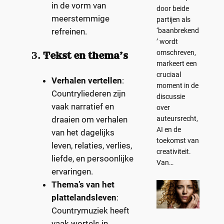
in de vorm van
door beide
meerstemmige
partijen als
refreinen.
‘baanbrekend
’ wordt
omschreven,
3.
Tekst en thema’s
markeert een
cruciaal
Verhalen vertellen
:
moment in de
Countryliederen zijn
discussie
vaak narratief en
over
draaien om verhalen
auteursrecht,
AI en de
van het dagelijks
toekomst van
leven, relaties, verlies,
creativiteit.
liefde, en persoonlijke
Van…
ervaringen.
Thema’s van het
plattelandsleven
:
Countrymuziek heeft
vaak wortels in