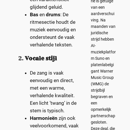
rie is getuige
glijdend geluid.
van een
aardverschui
Bas
en
drums
: De
ving. Na
ritmesectie houdt de
maanden van
muziek eenvoudig en
juridische
ondersteunt de vaak
strijd hebben
verhalende teksten.
AI-
muziekplatfor
2.
Vocale stijl
m Suno en
platenlabelgi
gant Warner
De zang is vaak
Music Group
eenvoudig en direct,
(WMG) de
met een warme,
strijdbijl
verhalende kwaliteit.
begraven en
Een licht ’twang’ in de
een
opmerkelijk
stem is typisch.
partnerschap
Harmonieën
zijn ook
gesloten.
veelvoorkomend, vaak
Deze deal, die