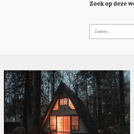
Zoek op deze w
Z
o
e
k
e
n