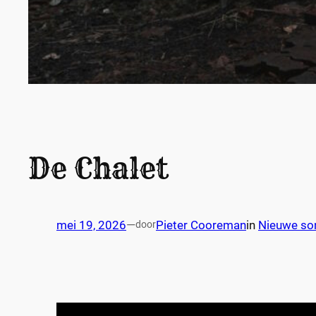
De Chalet
mei 19, 2026
—
Pieter Cooreman
in
Nieuwe so
door