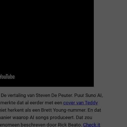
. De vertaling van Steven De Peuter. Puur Suno AI,
k merkte dat al eerder met een
cover van Teddy
iet herkent als een Brett Young-nummer. En dat
anier waarop AI songs produceert. Dat zou
fenomeen beschreven door Rick Beato.
Check it