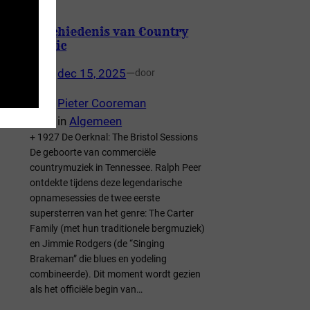
Geschiedenis van Country
Music
dec 15, 2025
—
door
Pieter Cooreman
in
Algemeen
+ 1927 De Oerknal: The Bristol Sessions
De geboorte van commerciële
countrymuziek in Tennessee. Ralph Peer
ontdekte tijdens deze legendarische
opnamesessies de twee eerste
supersterren van het genre: The Carter
Family (met hun traditionele bergmuziek)
en Jimmie Rodgers (de “Singing
Brakeman” die blues en yodeling
combineerde). Dit moment wordt gezien
als het officiële begin van…