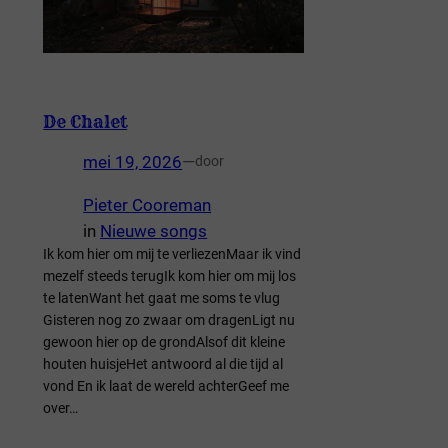
De Chalet
mei 19, 2026
—
door
Pieter Cooreman
in
Nieuwe songs
Ik kom hier om mij te verliezenMaar ik vind
mezelf steeds terugIk kom hier om mij los
te latenWant het gaat me soms te vlug
Gisteren nog zo zwaar om dragenLigt nu
gewoon hier op de grondAlsof dit kleine
houten huisjeHet antwoord al die tijd al
vond En ik laat de wereld achterGeef me
over…