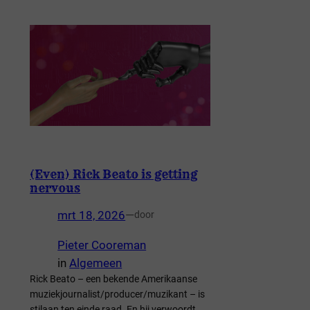
(Even) Rick Beato is getting
nervous
mrt 18, 2026
—
door
Pieter Cooreman
in
Algemeen
Rick Beato – een bekende Amerikaanse
muziekjournalist/producer/muzikant – is
stilaan ten einde raad. En hij verwoordt