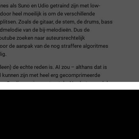
nes als Suno en Udio getraind zijn met low-
door heel moeilijk is om de verschillende
itsen. Zoals de gitaar, de stem, de drums, bass
fdmelodie van de bij-melodieën. Dus de
outube zoeken naar auteursrechtelijk
oor de aanpak van de nog straffere algoritmes
ig.
leen) de echte reden is. AI zou – althans dat is
d kunnen zijn met heel erg gecomprimeerde
es. Op die manier capteert de AI robot vooral de
de akkoordenprogressie, de “sound” van een
n op specifieke details, zoals een gitaarsolo of
ien zelfs om rechtzaken te vermijden. Stel je
ark Knopfler in je song mixt. Ze passen er voor
opiëren. Heel vaak merk je dat Suno nummers
heel mooi klinken. Maar dan trekt de lijn zich