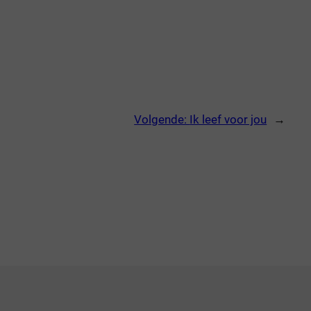
Volgende:
Ik leef voor jou
→