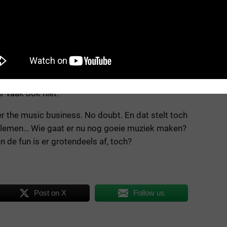
 gitaarsolo wordt plots electrischer. Of
t de gitaar meer als een saxofoon gaat klinken.
oducties zijn diffuus. Je kan er niet meteen de
precies zo goed klinkt aan die AI muziek. Soms
in heel goed klinken, maar naar het einde toe heel
no combineert verschillende muzikale ideeën en
 “introduceert” zelfs nieuwe instrumenten die niet
 vaak ook niet.
ver the music business. No doubt. En dat stelt toch
blemen… Wie gaat er nu nog goeie muziek maken?
n de fun is er grotendeels af, toch?
Post on X
Follow us