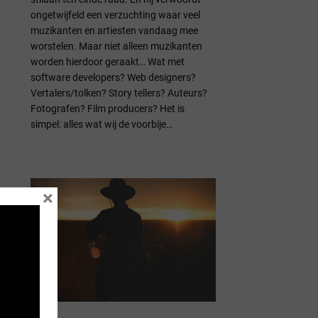
ongetwijfeld een verzuchting waar veel
muzikanten en artiesten vandaag mee
worstelen. Maar niet alleen muzikanten
worden hierdoor geraakt… Wat met
software developers? Web designers?
Vertalers/tolken? Story tellers? Auteurs?
Fotografen? Film producers? Het is
simpel: alles wat wij de voorbije…
×