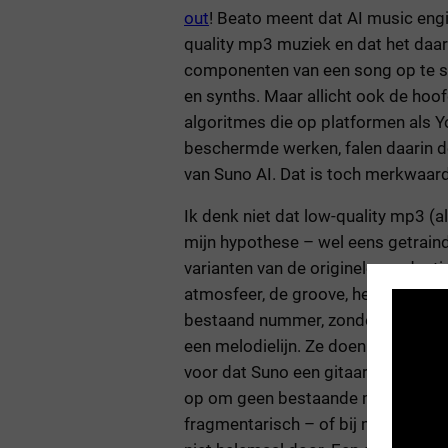
out
! Beato meent dat AI music engi
quality mp3 muziek en dat het daar
componenten van een song op te spl
en synths. Maar allicht ook de hoo
algoritmes die op platformen als Y
beschermde werken, falen daarin d
van Suno AI. Dat is toch merkwaard
Ik denk niet dat low-quality mp3 (al
mijn hypothese – wel eens getrain
varianten van de originele producti
atmosfeer, de groove, het gevoel, 
bestaand nummer, zonder te focusse
een melodielijn. Ze doen dat missch
voor dat Suno een gitaarsolo van M
op om geen bestaande muziek te k
fragmentarisch – of bij momenten – 