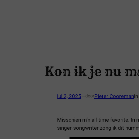
Kon ik je nu 
jul 2, 2025
—
Pieter Cooreman
i
door
Misschien m’n all-time favorite. In
singer-songwriter zong ik dit numm