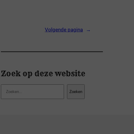
Volgende pagina
→
Zoek op deze website
Z
Zoeken
o
e
k
e
n