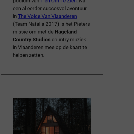
podium van
Tien Om Te Zien
. Na
een al eerder succesvol avontuur
in
The Voice Van Vlaanderen
(Team Natalia 2017) is het Pieters
missie om met de
Hageland
Country Studios
country muziek
in Vlaanderen mee op de kaart te
helpen zetten.