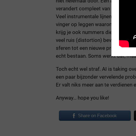
niet helemaal door. Een akoustische
verandert compleet van sound, zoda
Veel instrumentale lijnen in Suno pr
vinger op leggen waarom of wat er 
krijg je ook nummers die in het beg
veel ruis (distortion) bevatten. Su
sferen tot een nieuwe productie, en
echt bestaan. Soms werkt dat, maar
Toch echt wel straf. AI is taking o
een paar bijzonder vervelende pro
Er valt niks meer aan te verdienen e
Anyway… hope you like!
Share on Facebook