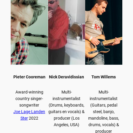
Pieter Cooreman
Nick Deravidissian
Tom Willems
Award-winning
Multi-
Multi-
country singer-
instrumentalist
instrumentalist
songwriter
(Drums, keyboards,
(Guitars, pedal
Joe Lage Landen
guitars en vocals) &
steel, banjo,
Ster
2022
producer (Los
mandoline, bass,
Angeles, USA)
drums, vocals) &
producer