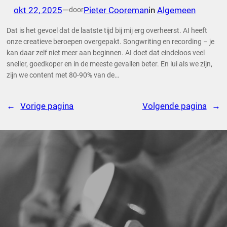
okt 22, 2025
—
Pieter Cooreman
in
Algemeen
door
Dat is het gevoel dat de laatste tijd bij mij erg overheerst. AI heeft
onze creatieve beroepen overgepakt. Songwriting en recording – je
kan daar zelf niet meer aan beginnen. AI doet dat eindeloos veel
sneller, goedkoper en in de meeste gevallen beter. En lui als we zijn,
zijn we content met 80-90% van de…
←
Vorige pagina
Volgende pagina
→