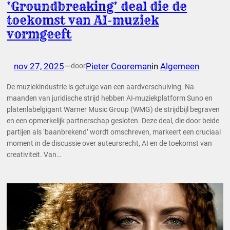
‘Groundbreaking’ deal die de
toekomst van AI-muziek
vormgeeft
nov 27, 2025
—
Pieter Cooreman
in
Algemeen
door
De muziekindustrie is getuige van een aardverschuiving. Na
maanden van juridische strijd hebben AI-muziekplatform Suno en
platenlabelgigant Warner Music Group (WMG) de strijdbijl begraven
en een opmerkelijk partnerschap gesloten. Deze deal, die door beide
partijen als ‘baanbrekend’ wordt omschreven, markeert een cruciaal
moment in de discussie over auteursrecht, AI en de toekomst van
creativiteit. Van…