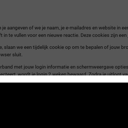
un je aangeven of we je naam, je e-mailadres en website in
n te vullen voor een nieuwe reactie. Deze cookies zijn een j
ite, slaan we een tijdelijk cookie op om te bepalen of jouw 
wser sluit.
verband met jouw login informatie en schermweergave opties
lecteert, wordt je login 2 weken bewaard. Zodra je uitlogt 
een aanvullende cookie door je browser opgeslagen. Deze co
. Deze cookie is na een dag verlopen.
van andere websites