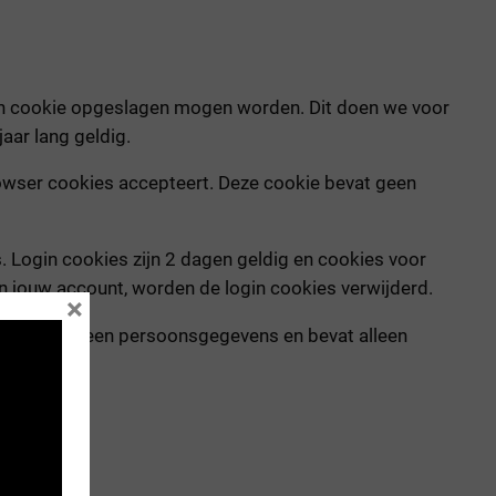
 een cookie opgeslagen mogen worden. Dit doen we voor
aar lang geldig.
browser cookies accepteert. Deze cookie bevat geen
. Login cookies zijn 2 dagen geldig en cookies voor
van jouw account, worden de login cookies verwijderd.
×
okie bevat geen persoonsgegevens en bevat alleen