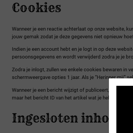
Cookies
Wanneer je een reactie achterlaat op onze website, k
jouw gemak zodat je deze gegevens niet opnieuw hoeft i
Indien je een account hebt en je logt in op deze webs
persoonsgegevens en wordt verwijderd zodra je je bro
Zodra je inlogt, zullen we enkele cookies bewaren in 
schermweergave opties 1 jaar. Als je “Herinner mij” se
Wanneer je een bericht wijzigt of publiceert, wordt 
maar het bericht ID van het artikel wat je hebt bewerkt
Ingesloten inhoud 