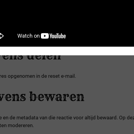
d) inhoud bevatten. Bijvoorbeeld video’s, afbeeldingen, ber
 andere website heeft bezocht.
okies gebruiken, tracking van derde partijen insluiten en j
en account hebt en ingelogd bent op die website.
vens delen
res opgenomen in de reset e-mail.
evens bewaren
ie en de metadata van die reactie voor altijd bewaard. Op 
eten modereren.