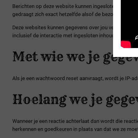
Berichten op deze website kunnen ingesloten (embedde
gedraagt zich exact hetzelfde alsof de bezoeker deze
Deze websites kunnen gegevens over jou verzamelen, co
inclusief de interactie met ingesloten inhoud als je e
Met wie we je gege
Als je een wachtwoord reset aanvraagt, wordt je IP-ad
Hoelang we je geg
Wanneer je een reactie achterlaat dan wordt die react
herkennen en goedkeuren in plaats van dat we ze mo